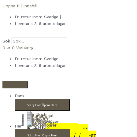
Hoppa till innehåll
Fri retur inom Sverige |
Leverans 3-6 arbetsdagar
Sök
0
kr
0
Varukorg
Fri retur inom Sverige
Leverans 3-6 arbetsdagar
Dam
Stäng Dam
Öppna Dam
V Neck
4 produkter
Herr
Rundhalsat
9 produkter
Poncho
2 produkter
Polotröja
8 produkter
Kortärm
3 produkter
Koftor
4 produkter
Klänningar
3 produkter
Kashmirbyxor
2 produkter
Kabelstickat
3 produkter
Stäng Herr
Öppna Herr