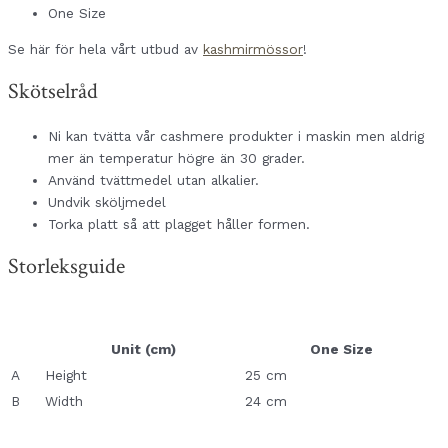
One Size
Se här för hela vårt utbud av
kashmirmössor
!
Skötselråd
Ni kan tvätta vår cashmere produkter i maskin men aldrig
mer än temperatur högre än 30 grader.
Använd tvättmedel utan alkalier.
Undvik sköljmedel
Torka platt så att plagget håller formen.
Storleksguide
Unit (cm)
One Size
A
Height
25 cm
B
Width
24 cm