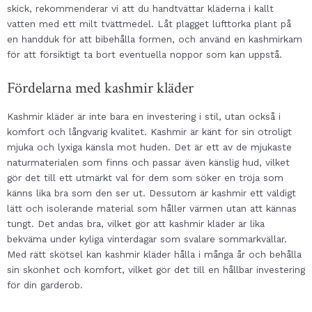
skick, rekommenderar vi att du handtvättar kläderna i kallt
vatten med ett milt tvättmedel. Låt plagget lufttorka plant på
en handduk för att bibehålla formen, och använd en kashmirkam
för att försiktigt ta bort eventuella noppor som kan uppstå.
Fördelarna med kashmir kläder
Kashmir kläder är inte bara en investering i stil, utan också i
komfort och långvarig kvalitet. Kashmir är känt för sin otroligt
mjuka och lyxiga känsla mot huden. Det är ett av de mjukaste
naturmaterialen som finns och passar även känslig hud, vilket
gör det till ett utmärkt val för dem som söker en tröja som
känns lika bra som den ser ut. Dessutom är kashmir ett väldigt
lätt och isolerande material som håller värmen utan att kännas
tungt. Det andas bra, vilket gör att kashmir kläder är lika
bekväma under kyliga vinterdagar som svalare sommarkvällar.
Med rätt skötsel kan kashmir kläder hålla i många år och behålla
sin skönhet och komfort, vilket gör det till en hållbar investering
för din garderob.