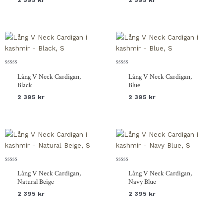
2 395
kr
2 395
kr
Betygsatt
Betygsatt
Lång V Neck Cardigan,
Lång V Neck Cardigan,
0
0
av
av
Black
Blue
5
5
2 395
kr
2 395
kr
Betygsatt
Betygsatt
Lång V Neck Cardigan,
Lång V Neck Cardigan,
0
0
av
av
Natural Beige
Navy Blue
5
5
2 395
kr
2 395
kr