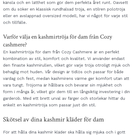
känsla och en lätthet som gör dem perfekta året runt. Oavsett
om du söker en klassisk rundhalsad tröja, en stilren polotröja
eller en avslappnad oversized modell, har vi något för varje stil
och tillfälle.
Varför välja en kashmirtröja för dam från Cozy
cashmere?
En kashmirtröja för dam från Cozy Cashmere är en perfekt
kombination av stil, komfort och kvalitet. Vi använder endast
den finaste kashmirullen, vilket gör varje tröja otroligt mjuk och
behaglig mot huden. Vår design är tidlös och passar för både
vardag och fest, medan kashmirens värme ger komfort utan att
vara tungt. Tröjorna är hållbara och bevarar sin mjukhet och
form i många år, vilket gör dem till en långsiktig investering i din
garderob. Med ett brett urval av färger och storlekar hittar du
enkelt en kashmirtröja som passar just din stil.
Skötsel av dina kashmir kläder för dam
För att hålla dina kashmir kläder ska hålla sig mjuka och i gott