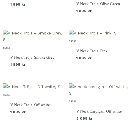
5
0
V Neck Tröja, Olive Green
1 895
kr
av
5
1 895
kr
Betygsatt
0
V Neck Tröja, Pink
Betygsatt
av
0
5
V Neck Tröja, Smoke Grey
1 895
kr
av
5
1 895
kr
Betygsatt
0
V Neck Tröja, Off white
av
Betygsatt
5
0
V Neck Cardigan, Off white
1 895
kr
av
5
2 095
kr