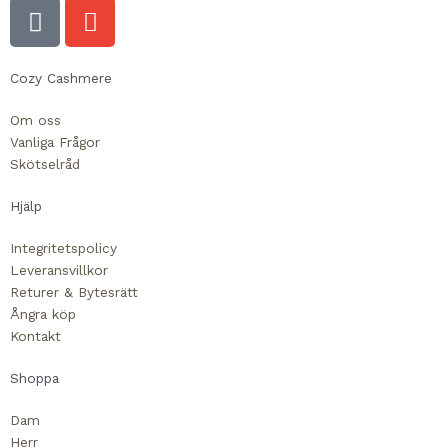
F
E
a
n
c
v
e
e
Cozy Cashmere
b
l
Om oss
o
o
Vanliga Frågor
o
p
Skötselråd
k
e
-
Hjälp
s
Integritetspolicy
q
Leveransvillkor
u
Returer & Bytesrätt
a
Ångra köp
r
Kontakt
e
Shoppa
Dam
Herr