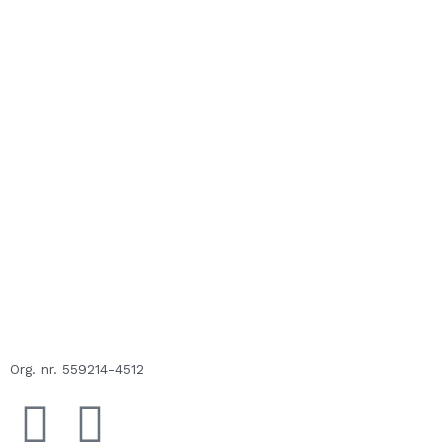
Org. nr. 559214-4512
F
E