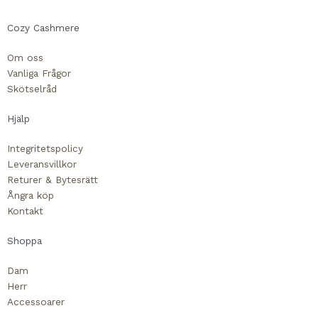
a
n
Cozy Cashmere
c
v
Om oss
Vanliga Frågor
e
e
Skötselråd
b
l
Hjälp
o
o
Integritetspolicy
Leveransvillkor
Returer & Bytesrätt
o
p
Ångra köp
Kontakt
k
e
Shoppa
-
Dam
Herr
s
Accessoarer