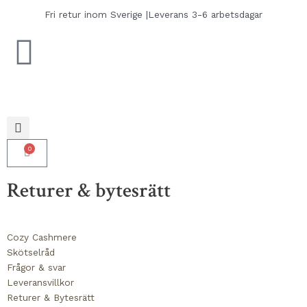
Hoppa
Fri retur inom Sverige |
Leverans 3-6 arbetsdagar
till
innehåll
0
Varukorg
Returer & bytesrätt
Cozy Cashmere
Skötselråd
Frågor & svar
Leveransvillkor
Returer & Bytesrätt