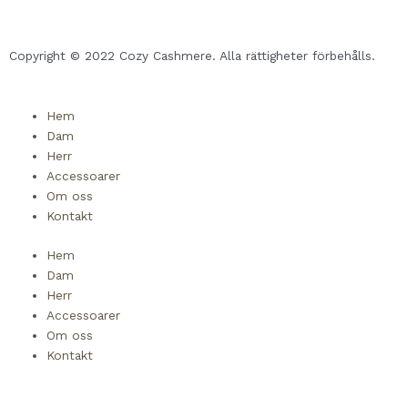
q
u
Copyright © 2022 Cozy Cashmere. Alla rättigheter förbehålls.
a
Hem
Dam
r
Herr
Accessoarer
e
Om oss
Kontakt
Hem
Dam
Herr
Accessoarer
Om oss
Kontakt