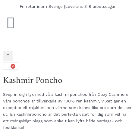
Hoppa
Fri retur inom Sverige |
Leverans 3-6 arbetsdagar
till
innehåll
0
Varukorg
Kashmir Poncho
Svep in dig i lyx med våra kashmirponchos från Cozy Cashmere.
Våra ponchos är tillverkade av 100% ren kashmir, vilket ger en
exceptionell mjukhet och värme som känns lika bra som det ser
ut. En kashmirponcho är det perfekta valet för dig som vill ha
ett mångsidigt plagg som enkelt kan lyfta både vardags- och
festklädsel.