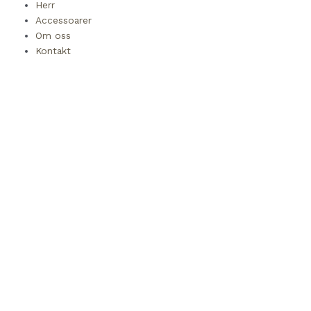
Herr
Accessoarer
Om oss
Kontakt