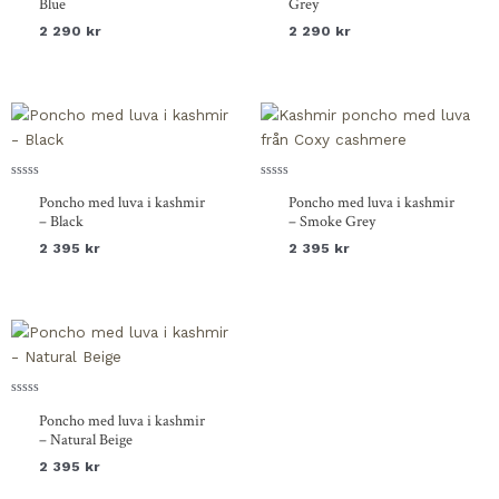
Blue
Grey
2 290
kr
2 290
kr
Betygsatt
Betygsatt
Poncho med luva i kashmir
Poncho med luva i kashmir
0
0
av
av
– Black
– Smoke Grey
5
5
2 395
kr
2 395
kr
Betygsatt
Poncho med luva i kashmir
0
av
– Natural Beige
5
2 395
kr