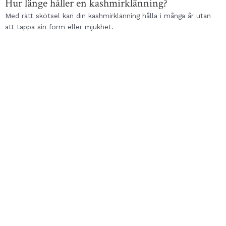
Hur länge håller en kashmirklänning?
Med rätt skötsel kan din kashmirklänning hålla i många år utan
att tappa sin form eller mjukhet.