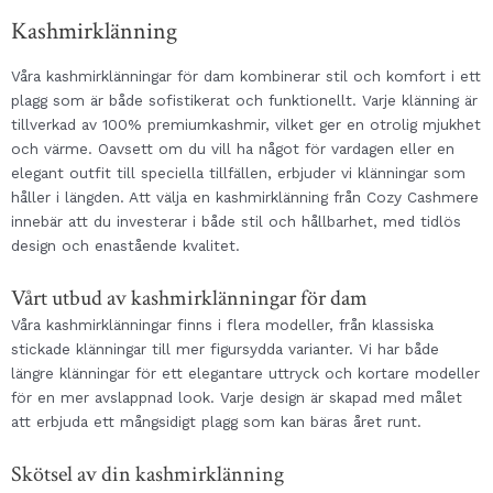
Kashmirklänning
Våra kashmirklänningar för dam kombinerar stil och komfort i ett
plagg som är både sofistikerat och funktionellt. Varje klänning är
tillverkad av 100% premiumkashmir, vilket ger en otrolig mjukhet
och värme. Oavsett om du vill ha något för vardagen eller en
elegant outfit till speciella tillfällen, erbjuder vi klänningar som
håller i längden. Att välja en kashmirklänning från Cozy Cashmere
innebär att du investerar i både stil och hållbarhet, med tidlös
design och enastående kvalitet.
Vårt utbud av kashmirklänningar för dam
Våra kashmirklänningar finns i flera modeller, från klassiska
stickade klänningar till mer figursydda varianter. Vi har både
längre klänningar för ett elegantare uttryck och kortare modeller
för en mer avslappnad look. Varje design är skapad med målet
att erbjuda ett mångsidigt plagg som kan bäras året runt.
Skötsel av din kashmirklänning