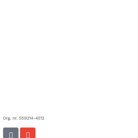
Org. nr. 559214-4512
F
E