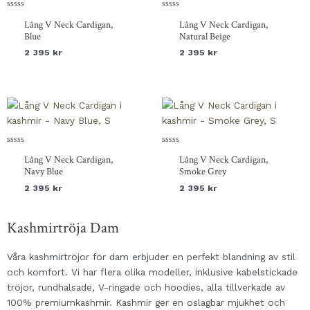
Betygsatt
Betygsatt
Lång V Neck Cardigan,
Lång V Neck Cardigan,
0
0
av
av
Blue
Natural Beige
5
5
2 395
kr
2 395
kr
Betygsatt
Betygsatt
Lång V Neck Cardigan,
Lång V Neck Cardigan,
0
0
av
av
Navy Blue
Smoke Grey
5
5
2 395
kr
2 395
kr
Kashmirtröja Dam
Våra kashmirtröjor för dam erbjuder en perfekt blandning av stil
och komfort. Vi har flera olika modeller, inklusive kabelstickade
tröjor, rundhalsade, V-ringade och hoodies, alla tillverkade av
100% premiumkashmir. Kashmir ger en oslagbar mjukhet och