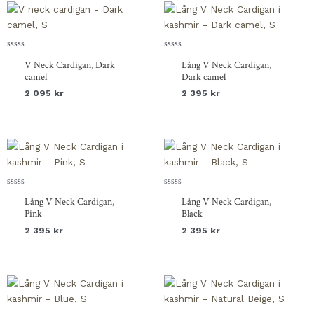
Betygsatt
Betygsatt
V Neck Cardigan, Dark
Lång V Neck Cardigan,
0
0
av
av
camel
Dark camel
5
5
2 095
kr
2 395
kr
Betygsatt
Betygsatt
Lång V Neck Cardigan,
Lång V Neck Cardigan,
0
0
av
av
Pink
Black
5
5
2 395
kr
2 395
kr