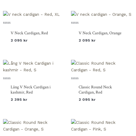
Betygsatt
Betygsatt
0
0
V Neck Cardigan, Red
V Neck Cardigan, Orange
av
av
5
5
2 095
kr
2 095
kr
Betygsatt
Betygsatt
Lång V Neck Cardigan i
Classic Round Neck
0
0
av
av
kashmir, Red
Cardigan, Red
5
5
2 395
kr
2 095
kr