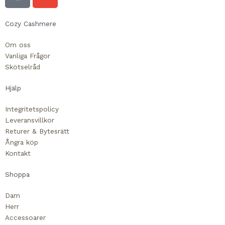
a
n
c
v
e
e
Cozy Cashmere
b
l
Om oss
o
o
Vanliga Frågor
o
p
Skötselråd
k
e
-
Hjälp
s
Integritetspolicy
q
Leveransvillkor
u
Returer & Bytesrätt
a
Ångra köp
r
Kontakt
e
Shoppa
Dam
Herr
Accessoarer