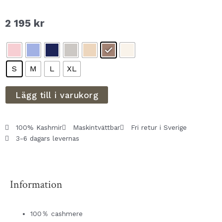
2 195
kr
S
M
L
XL
Lägg till i varukorg
100% Kashmir
Maskintvättbar
Fri retur i Sverige
3-6 dagars levernas
Information
100％ cashmere