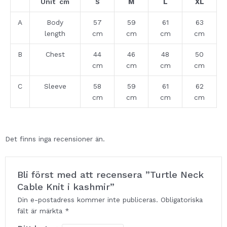
Unit cm
S
M
L
XL
A
Body
57
59
61
63
length
cm
cm
cm
cm
B
Chest
44
46
48
50
cm
cm
cm
cm
C
Sleeve
58
59
61
62
cm
cm
cm
cm
Det finns inga recensioner än.
Bli först med att recensera ”Turtle Neck
Cable Knit i kashmir”
Din e-postadress kommer inte publiceras.
Obligatoriska
fält är märkta
*