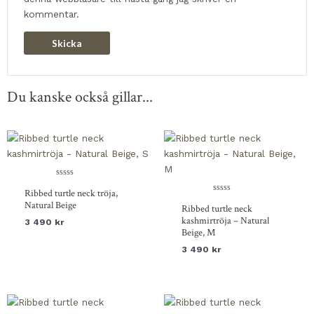
kommentar.
Du kanske också gillar...
Betygsatt
Ribbed turtle neck tröja,
0
av
Betygsatt
Natural Beige
Ribbed turtle neck
5
0
av
kashmirtröja – Natural
3 490
kr
5
Beige, M
3 490
kr