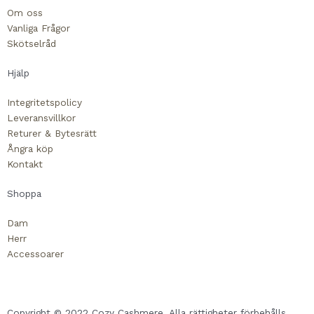
b
l
Om oss
o
o
Vanliga Frågor
o
p
Skötselråd
k
e
-
Hjälp
s
Integritetspolicy
q
Leveransvillkor
u
Returer & Bytesrätt
a
Ångra köp
r
Kontakt
e
Shoppa
Dam
Herr
Accessoarer
Copyright © 2022 Cozy Cashmere. Alla rättigheter förbehålls.