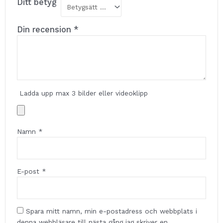
Ditt betyg
Din recension
*
Ladda upp max 3 bilder eller videoklipp
Namn
*
E-post
*
Spara mitt namn, min e-postadress och webbplats i
denna webbläsare till nästa gång jag skriver en