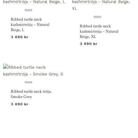
Betygsatt
Ribbed turtle neck
0
av
Betygsatt
kashmirtröja – Natural
Ribbed turtle neck
5
0
Beige, L
av
kashmirtröja – Natural
5
Beige, XL
3 490
kr
3 490
kr
Betygsatt
Ribbed turtle neck tröja,
0
av
Smoke Grey
5
3 490
kr