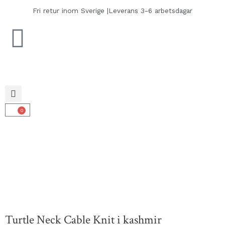
Hoppa
Fri retur inom Sverige |
Leverans 3-6 arbetsdagar
till
innehåll
0
Varukorg
Turtle Neck Cable Knit i kashmir