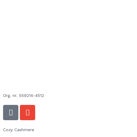
Org. nr. 559214-4512
F
E
a
n
c
v
e
e
Cozy Cashmere