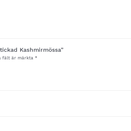
bstickad Kashmirmössa”
a fält är märkta
*