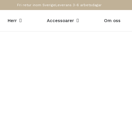
Fri retur inom Sverige
Leverans 3-6 arbetsdagar
Öppna Herr
Öppna Accessoarer
Herr
Accessoarer
Om oss