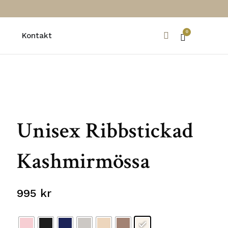
0
Kontakt
Varukorg
Unisex Ribbstickad
Kashmirmössa
995
kr