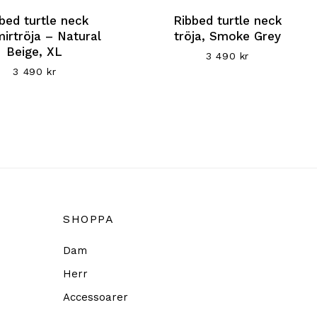
bed turtle neck
Ribbed turtle neck
irtröja – Natural
tröja, Smoke Grey
Beige, XL
3 490
kr
3 490
kr
SHOPPA
Dam
Herr
Accessoarer