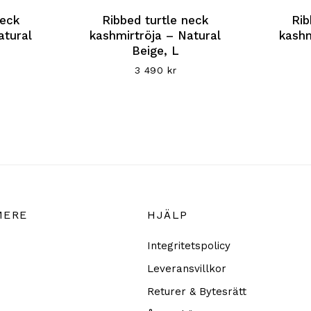
neck
Ribbed turtle neck
Rib
atural
kashmirtröja – Natural
kashm
Beige, L
3 490
kr
MERE
HJÄLP
Integritetspolicy
Leveransvillkor
Returer & Bytesrätt