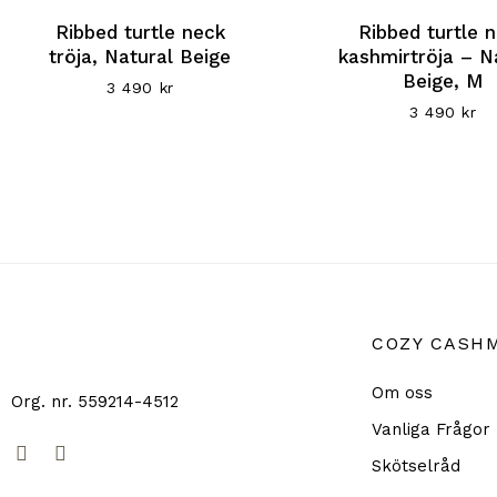
Ribbed turtle neck
Ribbed turtle 
tröja, Natural Beige
kashmirtröja – N
Beige, M
3 490
kr
3 490
kr
COZY CASH
Om oss
Org. nr. 559214-4512
Vanliga Frågor
F
E
Skötselråd
a
n
c
v