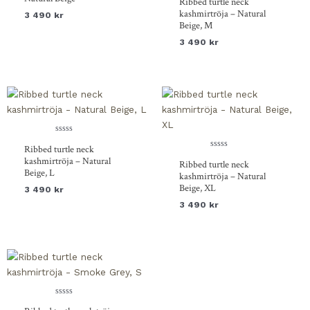
Ribbed turtle neck
5
0
av
kashmirtröja – Natural
3 490
kr
5
Beige, M
3 490
kr
Betygsatt
Ribbed turtle neck
0
av
Betygsatt
kashmirtröja – Natural
Ribbed turtle neck
5
0
Beige, L
av
kashmirtröja – Natural
5
Beige, XL
3 490
kr
3 490
kr
Betygsatt