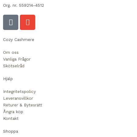
Org. nr. 559214-4512
F
E
a
n
c
v
e
e
Cozy Cashmere
b
l
Om oss
o
o
Vanliga Frågor
o
p
Skötselråd
k
e
-
Hjälp
s
Integritetspolicy
q
Leveransvillkor
u
Returer & Bytesrätt
a
Ångra köp
r
Kontakt
e
Shoppa