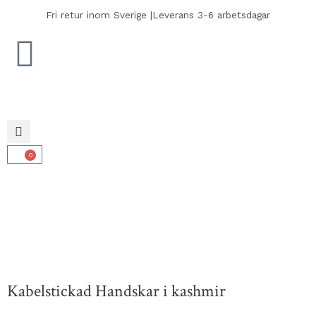
Hoppa
Fri retur inom Sverige |
Leverans 3-6 arbetsdagar
till
innehåll
0
Varukorg
Kabelstickad Handskar i kashmir