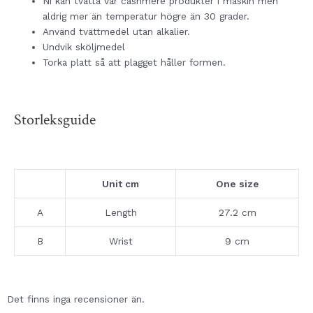
Ni kan tvätta vår cashmere produkter i maskin men
aldrig mer än temperatur högre än 30 grader.
Använd tvättmedel utan alkalier.
Undvik sköljmedel
Torka platt så att plagget håller formen.
Storleksguide
Unit cm
One size
A
Length
27.2 cm
B
Wrist
9 cm
Det finns inga recensioner än.