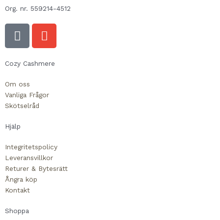
Org. nr. 559214-4512
F
E
a
n
c
v
e
e
Cozy Cashmere
b
l
Om oss
o
o
Vanliga Frågor
o
p
Skötselråd
k
e
-
Hjälp
s
Integritetspolicy
q
Leveransvillkor
u
Returer & Bytesrätt
a
Ångra köp
r
Kontakt
e
Shoppa