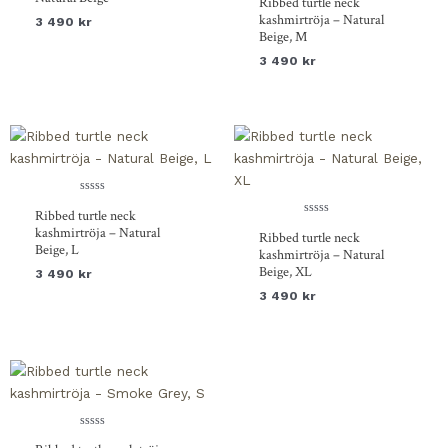
Ribbed turtle neck
5
0
av
kashmirtröja – Natural
3 490
kr
5
Beige, M
3 490
kr
Betygsatt
Ribbed turtle neck
0
av
Betygsatt
kashmirtröja – Natural
Ribbed turtle neck
5
0
Beige, L
av
kashmirtröja – Natural
5
Beige, XL
3 490
kr
3 490
kr
Betygsatt