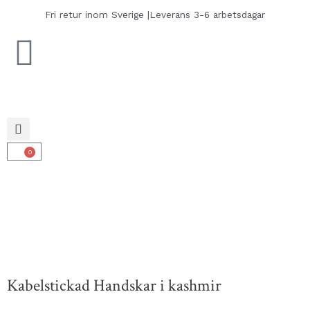
Hoppa
Fri retur inom Sverige |
Leverans 3-6 arbetsdagar
till
innehåll
0
Varukorg
Kabelstickad Handskar i kashmir