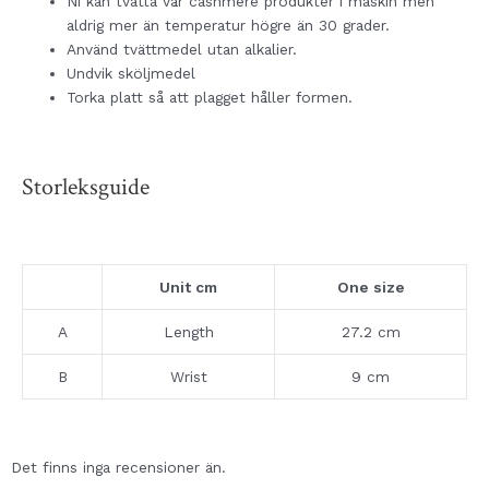
Ni kan tvätta vår cashmere produkter i maskin men
aldrig mer än temperatur högre än 30 grader.
Använd tvättmedel utan alkalier.
Undvik sköljmedel
Torka platt så att plagget håller formen.
Storleksguide
Unit cm
One size
A
Length
27.2 cm
B
Wrist
9 cm
Det finns inga recensioner än.