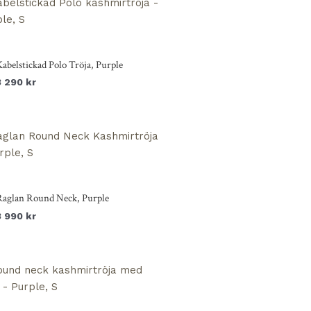
satt
abelstickad Polo Tröja, Purple
3 290
kr
satt
Raglan Round Neck, Purple
3 990
kr