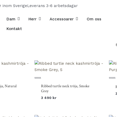
ur inom Sverige
Leverans 3-6 arbetsdagar
Öppna Dam
Öppna Herr
Öppna Accessoarer
Dam
Herr
Accessoarer
Om oss
Kontakt
Betygsatt
Betyg
ja, Natural
Ribbed turtle neck tröja, Smoke
0
0
R
av
av
Grey
5
5
3 490
kr