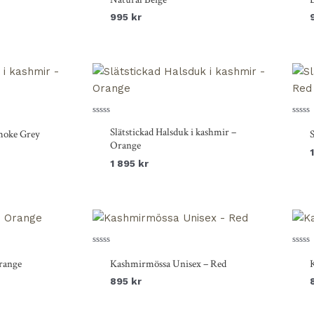
5
5
995
kr
Betygsatt
Betyg
Slätstickad Halsduk i kashmir –
0
0
Smoke Grey
S
av
av
Orange
5
5
1 895
kr
Betygsatt
Betyg
0
0
range
Kashmirmössa Unisex – Red
av
av
5
5
895
kr