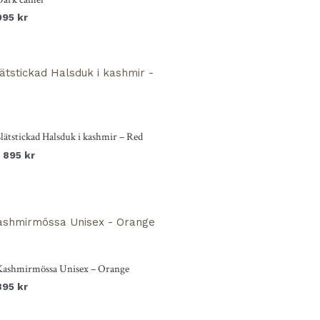
995
kr
satt
lätstickad Halsduk i kashmir – Red
1 895
kr
satt
Kashmirmössa Unisex – Orange
895
kr