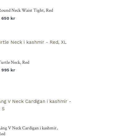
satt
Round Neck Waist Tight, Red
1 650
kr
satt
Turtle Neck, Red
1 995
kr
satt
Lång V Neck Cardigan i kashmir,
Red