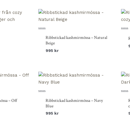
Betygsatt
Betyg
Ribbstickad kashmirmössa – Natural
0
0
av
av
Beige
5
5
995
kr
Betygsatt
Betyg
össa – Off
Ribbstickad kashmirmössa – Navy
0
0
av
av
Blue
5
5
995
kr