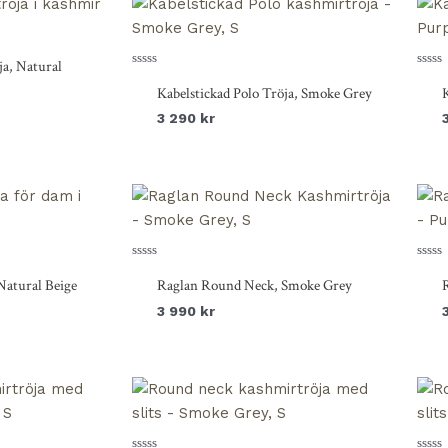
ja, Natural
Betygsatt
Betyg
0
0
Kabelstickad Polo Tröja, Smoke Grey
K
av
av
5
5
3 290
kr
Betygsatt
Betyg
0
0
Natural Beige
Raglan Round Neck, Smoke Grey
av
av
5
5
3 990
kr