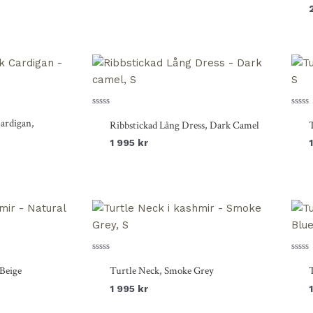
Betygsatt
Betyg
ardigan,
0
0
Ribbstickad Lång Dress, Dark Camel
av
av
5
5
1 995
kr
Betygsatt
Betyg
0
0
 Beige
Turtle Neck, Smoke Grey
av
av
5
5
1 995
kr