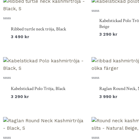
Betygsatt
Kabelstickad Polo Trö
0
Betygsatt
av
Beige
0
5
Ribbed turtle neck tröja, Black
av
3 290
kr
5
3 490
kr
Betygsatt
Betygsatt
0
0
Kabelstickad Polo Tröja, Black
Raglan Round Neck, 
av
av
5
5
3 290
kr
3 990
kr