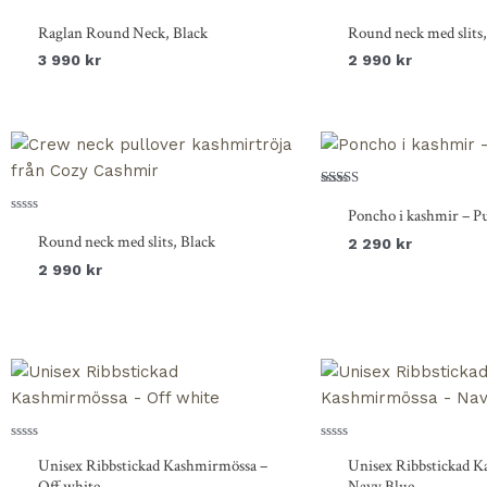
Betygsatt
Betygsatt
0
0
Raglan Round Neck, Black
Round neck med slits,
av
av
5
5
3 990
kr
2 990
kr
Betygsatt
5.00
Poncho i kashmir – P
Betygsatt
av 5
0
Round neck med slits, Black
2 290
kr
av
5
2 990
kr
Betygsatt
Betygsatt
Unisex Ribbstickad Kashmirmössa –
Unisex Ribbstickad K
0
0
av
av
Off white
Navy Blue