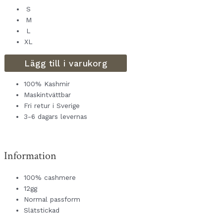
S
M
L
XL
Lägg till i varukorg
100% Kashmir
Maskintvättbar
Fri retur i Sverige
3-6 dagars levernas
Information
100% cashmere
12gg
Normal passform
Slätstickad