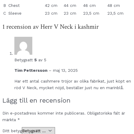
B
Chest
42 cm
44 cm
46 cm
48 cm
C
Sleeve
23 cm
23 cm
23,5 cm
23,5 cm
1 recension av
Herr V Neck i kashmir
Betygsatt
5
av 5
Tim Pettersson
–
maj 13, 2025
Har ett antal cashmere tröjor av olika fabrikat, just köpt en
röd V Neck, mycket nöjd, beställer just nu en marinblå.
Lägg till en recension
Din e-postadress kommer inte publiceras.
Obligatoriska fält är
märkta
*
Ditt betyg