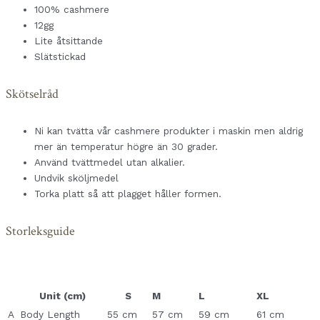
100% cashmere
12gg
Lite åtsittande
Slätstickad
Skötselråd
Ni kan tvätta vår cashmere produkter i maskin men aldrig
mer än temperatur högre än 30 grader.
Använd tvättmedel utan alkalier.
Undvik sköljmedel
Torka platt så att plagget håller formen.
Storleksguide
Unit (cm)
S
M
L
XL
A
Body Length
55 cm
57 cm
59 cm
61 cm