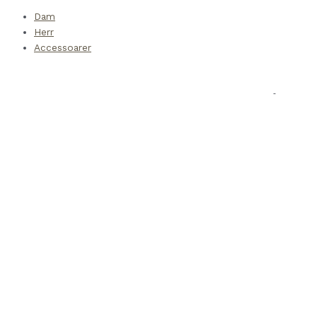
Dam
Herr
Accessoarer
Copyright © 2022 Cozy Cashmere. Alla rättigheter förbehålls.
Hem
Dam
Herr
Accessoarer
Om oss
Kontakt
Hem
Dam
Herr
Accessoarer
Om oss
Kontakt