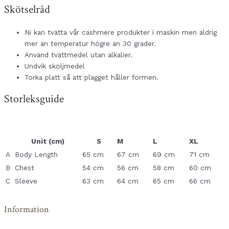
Skötselråd
Ni kan tvätta vår cashmere produkter i maskin men aldrig
mer än temperatur högre än 30 grader.
Använd tvättmedel utan alkalier.
Undvik sköljmedel
Torka platt så att plagget håller formen.
Storleksguide
Unit (cm)
S
M
L
XL
A
Body Length
65 cm
67 cm
69 cm
71 cm
B
Chest
54 cm
56 cm
58 cm
60 cm
C
Sleeve
63 cm
64 cm
65 cm
66 cm
Information