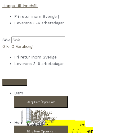
Hoppa till innehåll
Fri retur inom Sverige |
Leverans 3-6 arbetsdagar
Sök
0
kr
0
Varukorg
Fri retur inom Sverige
Leverans 3-6 arbetsdagar
Dam
Stäng Dam
Öppna Dam
V Neck
4 produkter
Herr
Rundhalsat
9 produkter
Poncho
2 produkter
Polotröja
8 produkter
Kortärm
3 produkter
Koftor
4 produkter
Klänningar
3 produkter
Kashmirbyxor
2 produkter
Kabelstickat
3 produkter
Stäng Herr
Öppna Herr