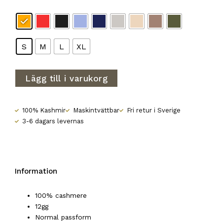
S
M
L
XL
Lägg till i varukorg
100% Kashmir
Maskintvättbar
Fri retur i Sverige
3-6 dagars levernas
Information
100% cashmere
12gg
Normal passform