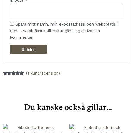
E-post
*
Spara mitt namn, min e-postadress och webbplats i
denna webbläsare till nästa gång jag skriver en
kommentar.
(
1
kundrecension)
Betygsatt
1
5.00
av 5
baserat på
kundrecension
Du kanske också gillar...