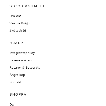
e
e
b
l
COZY CASHMERE
o
o
o
p
Om oss
k
e
-
Vanliga Frågor
s
q
Skötselråd
u
a
HJÄLP
r
e
Integritetspolicy
Leveransvillkor
Returer & Bytesrätt
Ångra köp
Kontakt
SHOPPA
Dam