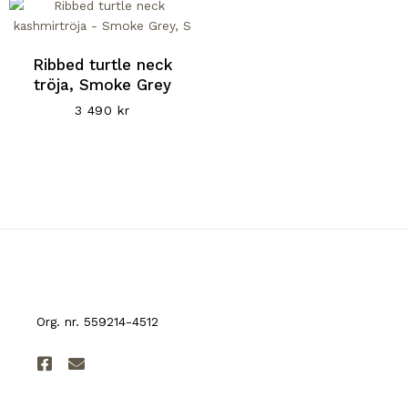
Ribbed turtle neck
tröja, Smoke Grey
3 490
kr
Org. nr. 559214-4512
F
E
a
n
c
v