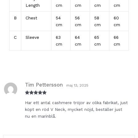
Length
cm
cm
cm
cm
B
Chest
54
56
58
60
cm
cm
cm
cm
C
Sleeve
63
64
65
66
cm
cm
cm
cm
Tim Pettersson
maj 13, 2025
Betygsatt
5
Har ett antal cashmere tröjor av olika fabrikat, just
av 5
köpt en röd V Neck, mycket nöjd, beställer just
nu en marinblå.