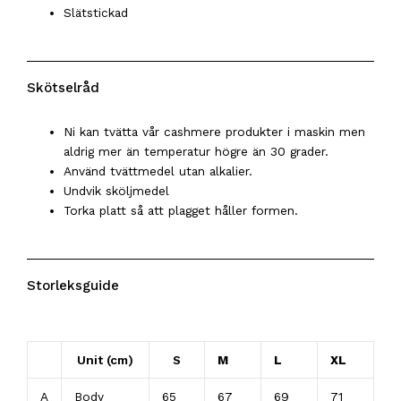
Slätstickad
Skötselråd
Ni kan tvätta vår cashmere produkter i maskin men
aldrig mer än temperatur högre än 30 grader.
Använd tvättmedel utan alkalier.
Undvik sköljmedel
Torka platt så att plagget håller formen.
Storleksguide
Unit (cm)
S
M
L
XL
A
Body
65
67
69
71