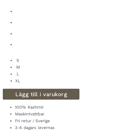
S
M
L
XL
Lägg till i varukorg
100% Kashmir
Maskintvättbar
Fri retur i Sverige
3-6 dagars levernas