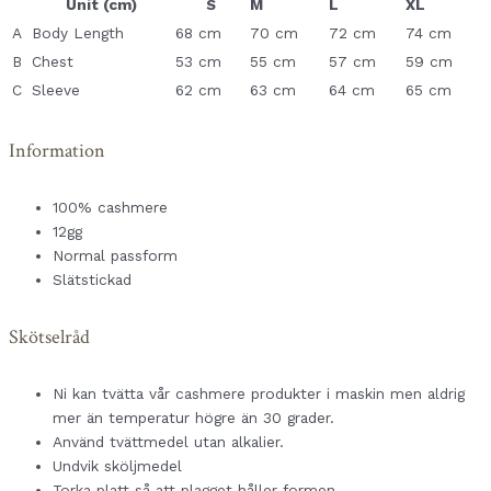
Unit (cm)
S
M
L
XL
A
Body Length
68 cm
70 cm
72 cm
74 cm
B
Chest
53 cm
55 cm
57 cm
59 cm
C
Sleeve
62 cm
63 cm
64 cm
65 cm
Information
100% cashmere
12gg
Normal passform
Slätstickad
Skötselråd
Ni kan tvätta vår cashmere produkter i maskin men aldrig
mer än temperatur högre än 30 grader.
Använd tvättmedel utan alkalier.
Undvik sköljmedel
Torka platt så att plagget håller formen.