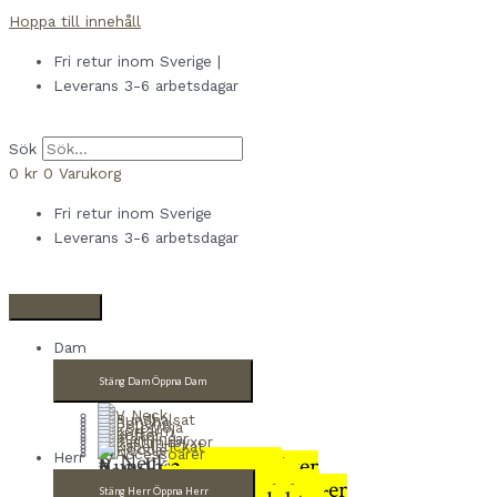
Hoppa till innehåll
Fri retur inom Sverige |
Leverans 3-6 arbetsdagar
Sök
0
kr
0
Varukorg
Fri retur inom Sverige
Leverans 3-6 arbetsdagar
Dam
Stäng Dam
Öppna Dam
V Neck
4 produkter
Herr
Rundhalsat
9 produkter
Poncho
2 produkter
Polotröja
8 produkter
Kortärm
3 produkter
Koftor
4 produkter
Klänningar
3 produkter
Kashmirbyxor
2 produkter
Kabelstickat
3 produkter
Stäng Herr
Öppna Herr