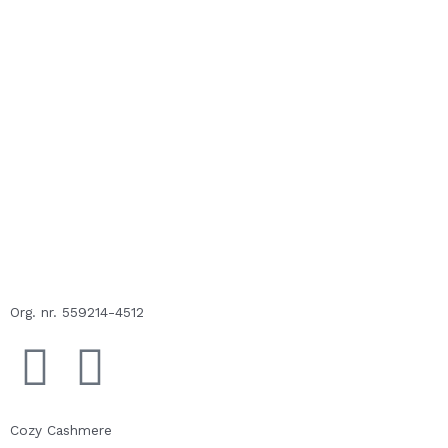
Org. nr. 559214-4512
F
E
a
n
Cozy Cashmere