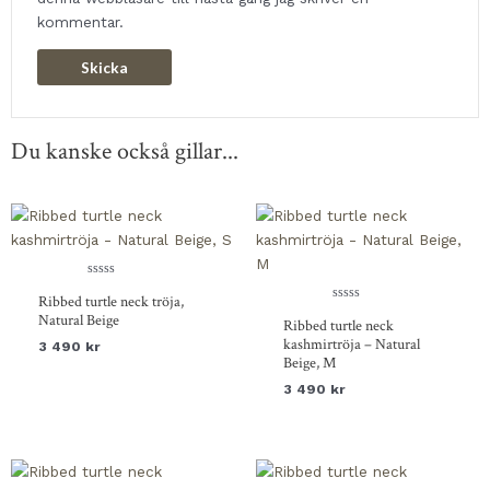
kommentar.
Du kanske också gillar...
Betygsatt
Ribbed turtle neck tröja,
0
av
Betygsatt
Natural Beige
Ribbed turtle neck
5
0
av
kashmirtröja – Natural
3 490
kr
5
Beige, M
3 490
kr