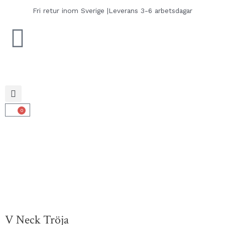
Hoppa
Fri retur inom Sverige |
Leverans 3-6 arbetsdagar
till
innehåll
0
Varukorg
V Neck Tröja