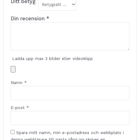
Ditt betyg
Din recension
*
Ladda upp max 3 bilder eller videoklipp
Namn
*
E-post
*
Spara mitt namn, min e-postadress och webbplats i
denna webbläsare till nästa gång jag skriver en