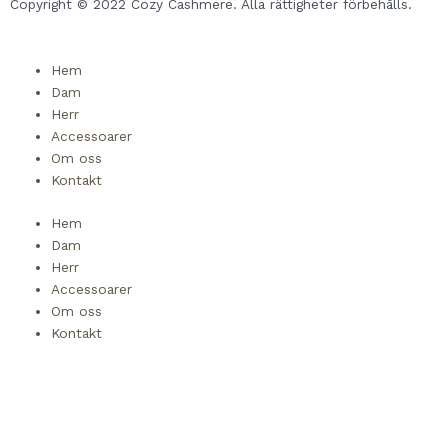
u
Copyright © 2022 Cozy Cashmere. Alla rättigheter förbehålls.
a
Hem
Dam
r
Herr
Accessoarer
e
Om oss
Kontakt
Hem
Dam
Herr
Accessoarer
Om oss
Kontakt