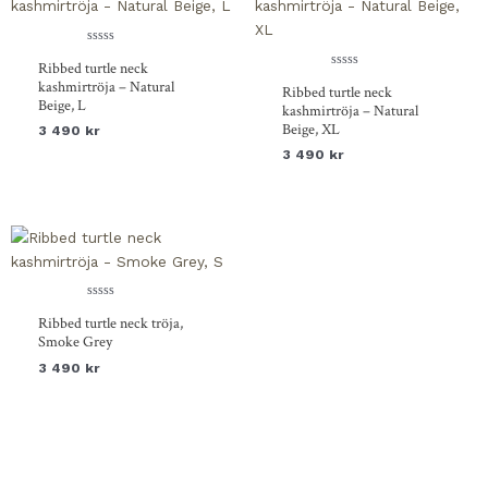
Betygsatt
Ribbed turtle neck
0
av
Betygsatt
kashmirtröja – Natural
Ribbed turtle neck
5
0
Beige, L
av
kashmirtröja – Natural
5
Beige, XL
3 490
kr
3 490
kr
Betygsatt
Ribbed turtle neck tröja,
0
av
Smoke Grey
5
3 490
kr