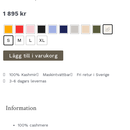
1 895
kr
S
M
L
XL
Lägg till i varukorg
100% Kashmir
Maskintvättbar
Fri retur i Sverige
3-6 dagars levernas
Information
100% cashmere