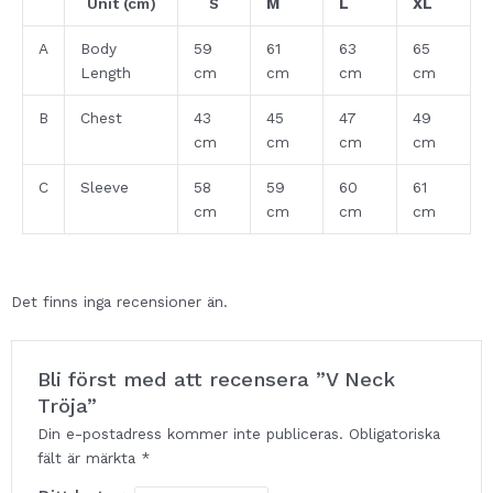
Unit (cm)
S
M
L
XL
A
Body
59
61
63
65
Length
cm
cm
cm
cm
B
Chest
43
45
47
49
cm
cm
cm
cm
C
Sleeve
58
59
60
61
cm
cm
cm
cm
Det finns inga recensioner än.
Bli först med att recensera ”V Neck
Tröja”
Din e-postadress kommer inte publiceras.
Obligatoriska
fält är märkta
*