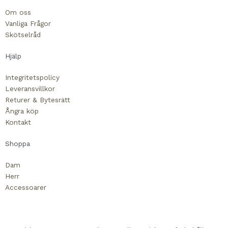
c
v
Om oss
Vanliga Frågor
e
e
Skötselråd
b
l
Hjälp
o
o
Integritetspolicy
Leveransvillkor
Returer & Bytesrätt
o
p
Ångra köp
Kontakt
k
e
Shoppa
-
Dam
Herr
s
Accessoarer
q