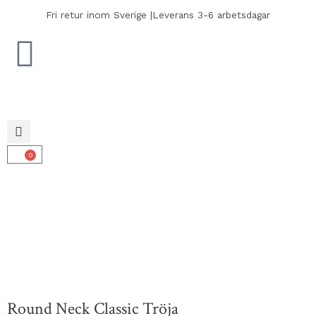
Hoppa
Fri retur inom Sverige |
Leverans 3-6 arbetsdagar
till
innehåll
0
Varukorg
Round Neck Classic Tröja