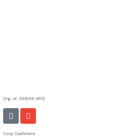
Org. nr. 559214-4512
F
E
a
n
c
v
e
e
Cozy Cashmere