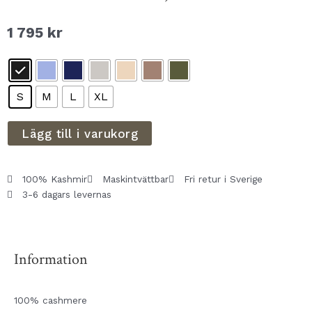
1 795
kr
S
M
L
XL
Lägg till i varukorg
100% Kashmir
Maskintvättbar
Fri retur i Sverige
3-6 dagars levernas
Information
100% cashmere