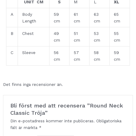
UNIT CM
S
M
L
XL
A
Body
59
61
63
65
Length
cm
cm
cm
cm
B
Chest
49
51
53
55
cm
cm
cm
cm
C
Sleeve
56
57
58
59
cm
cm
cm
cm
Det finns inga recensioner än.
Bli först med att recensera ”Round Neck
Classic Tröja”
Din e-postadress kommer inte publiceras.
Obligatoriska
fält är märkta
*