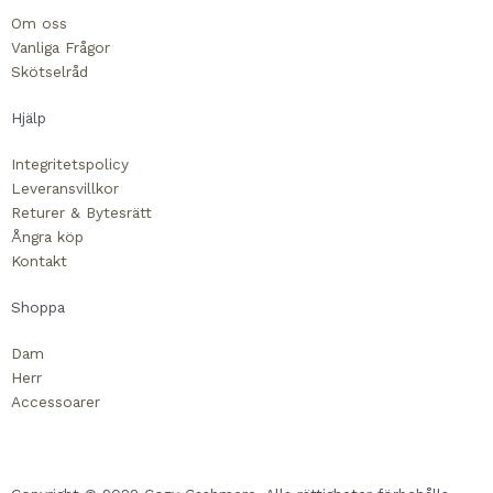
b
l
Om oss
o
o
Vanliga Frågor
o
p
Skötselråd
k
e
-
Hjälp
s
Integritetspolicy
q
Leveransvillkor
u
Returer & Bytesrätt
a
Ångra köp
r
Kontakt
e
Shoppa
Dam
Herr
Accessoarer