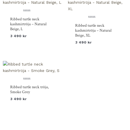
Betygsatt
Ribbed turtle neck
0
av
Betygsatt
kashmirtröja – Natural
Ribbed turtle neck
5
0
Beige, L
av
kashmirtröja – Natural
5
Beige, XL
3 490
kr
3 490
kr
Betygsatt
Ribbed turtle neck tröja,
0
av
Smoke Grey
5
3 490
kr