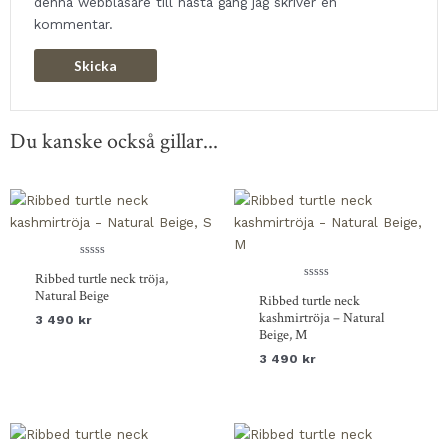
denna webbläsare till nästa gång jag skriver en
kommentar.
Du kanske också gillar...
Betygsatt
Ribbed turtle neck tröja,
0
av
Betygsatt
Natural Beige
Ribbed turtle neck
5
0
av
kashmirtröja – Natural
3 490
kr
5
Beige, M
3 490
kr