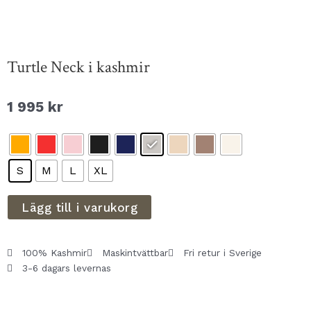
Turtle Neck i kashmir
1 995
kr
S
M
L
XL
Lägg till i varukorg
100% Kashmir
Maskintvättbar
Fri retur i Sverige
3-6 dagars levernas