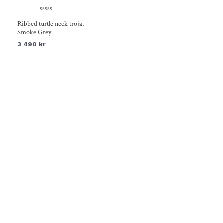
Betygsatt
Ribbed turtle neck tröja,
0
av
Smoke Grey
5
3 490
kr