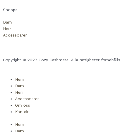
k
e
Shoppa
-
Dam
Herr
s
Accessoarer
q
u
Copyright © 2022 Cozy Cashmere. Alla rättigheter förbehålls.
a
Hem
Dam
r
Herr
Accessoarer
e
Om oss
Kontakt
Hem
Dam