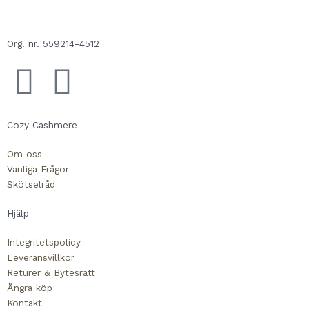
Org. nr. 559214-4512
F
E
a
n
Cozy Cashmere
c
v
Om oss
Vanliga Frågor
e
e
Skötselråd
b
l
Hjälp
o
o
Integritetspolicy
Leveransvillkor
Returer & Bytesrätt
o
p
Ångra köp
Kontakt