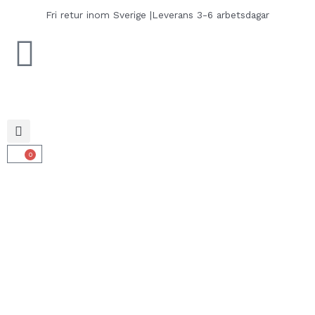
Hoppa
Fri retur inom Sverige |
Leverans 3-6 arbetsdagar
till
innehåll
0
Varukorg