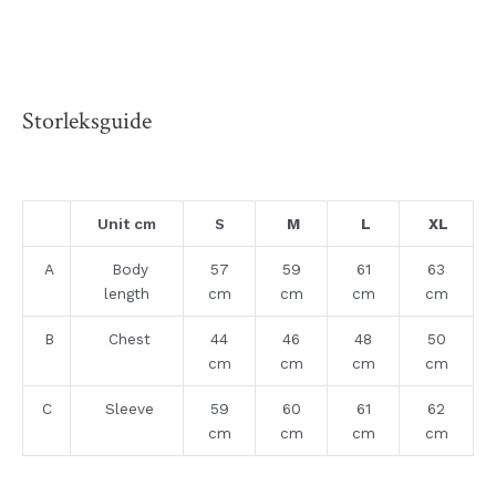
Storleksguide
Unit cm
S
M
L
XL
A
Body
57
59
61
63
length
cm
cm
cm
cm
B
Chest
44
46
48
50
cm
cm
cm
cm
C
Sleeve
59
60
61
62
cm
cm
cm
cm