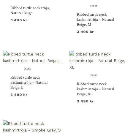
Betygsatt
Ribbed turtle neck tröja,
0
av
Betygsatt
Natural Beige
Ribbed turtle neck
5
0
av
kashmirtröja – Natural
3 490
kr
5
Beige, M
3 490
kr
Betygsatt
Ribbed turtle neck
0
av
Betygsatt
kashmirtröja – Natural
Ribbed turtle neck
5
0
Beige, L
av
kashmirtröja – Natural
5
Beige, XL
3 490
kr
3 490
kr