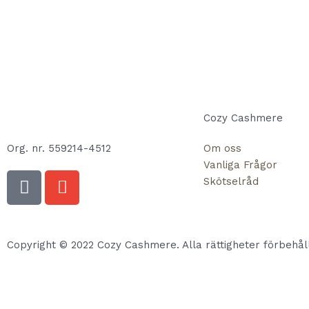
Cozy Cashmere
Org. nr. 559214-4512
Om oss
Vanliga Frågor
F
E
Skötselråd
a
n
c
v
e
e
b
l
Copyright © 2022 Cozy Cashmere. Alla rättigheter förbehåll
o
o
o
p
Hem
k
e