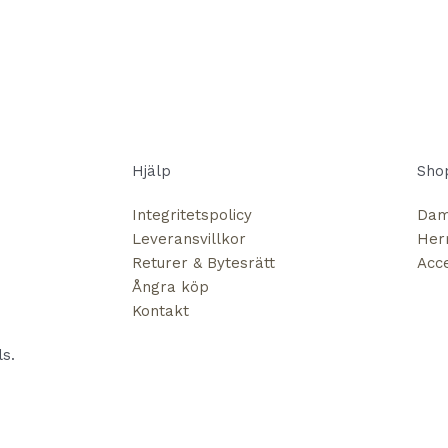
Hjälp
Sho
Integritetspolicy
Da
Leveransvillkor
Her
Returer & Bytesrätt
Acc
Ångra köp
Kontakt
s.