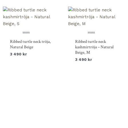
Betygsatt
Betygsatt
Ribbed turtle neck tröja,
Ribbed turtle neck
0
0
av
av
Natural Beige
kashmirtröja – Natural
5
5
Beige, M
3 490
kr
3 490
kr