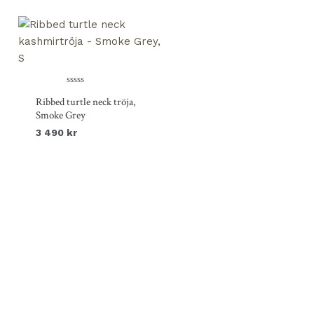
Betygsatt
Ribbed turtle neck tröja,
0
av
Smoke Grey
5
3 490
kr