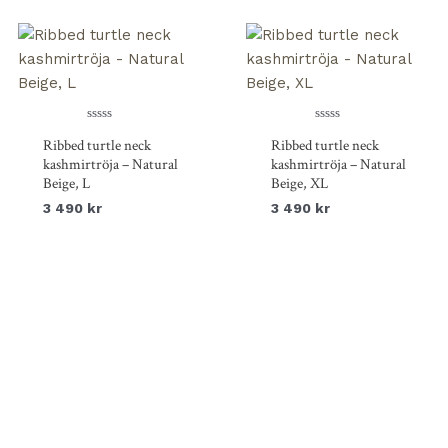
Betygsatt
Betygsatt
Ribbed turtle neck
Ribbed turtle neck
0
0
av
av
kashmirtröja – Natural
kashmirtröja – Natural
5
5
Beige, L
Beige, XL
3 490
kr
3 490
kr