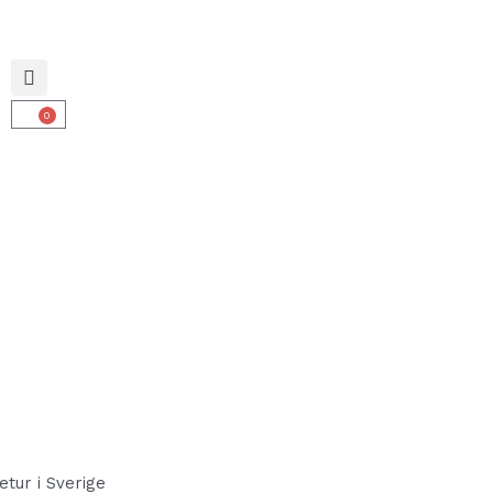
0
Varukorg
retur i Sverige