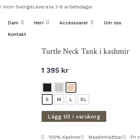
ur inom Sverige
Leverans 3-6 arbetsdagar
Öppna Dam
Öppna Herr
Öppna Accessoarer
Dam
Herr
Accessoarer
Om oss
Kontakt
Turtle Neck Tank i kashmir
1 395
kr
S
M
L
XL
Lägg till i varukorg
100% Kashmir
Maskintvättbar
Fri 