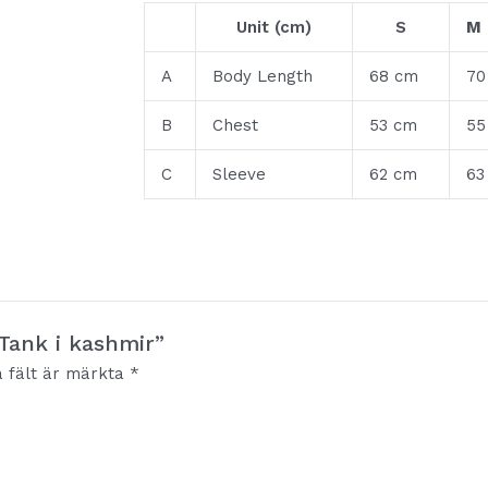
Unit (cm)
S
M
A
Body Length
68 cm
70
B
Chest
53 cm
55
C
Sleeve
62 cm
63
 Tank i kashmir”
a fält är märkta
*