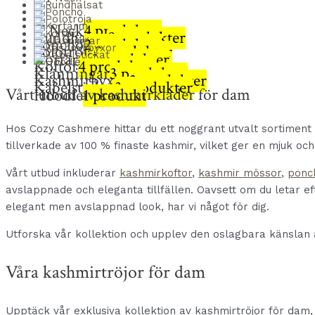
V Neck
4 produkter
Rundhalsat
9 produkter
Poncho
2 produkter
Polotröja
8 produkter
Kortärm
3 produkter
Koftor
4 produkter
Klänningar
3 produkter
Kashmirbyxor
2 produkter
Kabelstickat
3 produkter
Vårt utbud av kashmirkläder för dam
Hoodie
1 produkt
Hos Cozy Cashmere hittar du ett noggrant utvalt sortiment 
tillverkade av 100 % finaste kashmir, vilket ger en mjuk oc
Vårt utbud inkluderar
kashmirkoftor
,
kashmir mössor
,
ponc
avslappnade och eleganta tillfällen. Oavsett om du letar ef
elegant men avslappnad look, har vi något för dig.
Utforska vår kollektion och upplev den oslagbara känslan a
Våra kashmirtröjor för dam
Upptäck vår exklusiva kollektion av kashmirtröjor för dam,