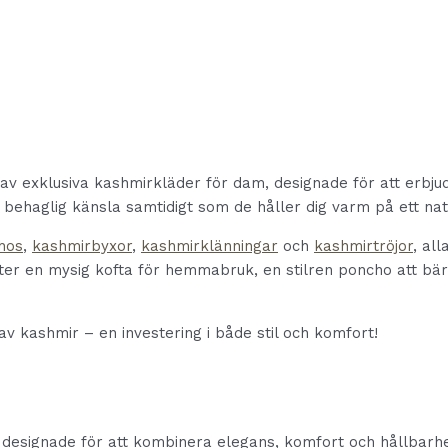
av exklusiva kashmirkläder för dam, designade för att erbju
h behaglig känsla samtidigt som de håller dig varm på ett nat
hos
,
kashmirbyxor
,
kashmirklänningar
och
kashmirtröjor
, al
ter en mysig kofta för hemmabruk, en stilren poncho att bära
v kashmir – en investering i både stil och komfort!
 designade för att kombinera elegans, komfort och hållbarhet