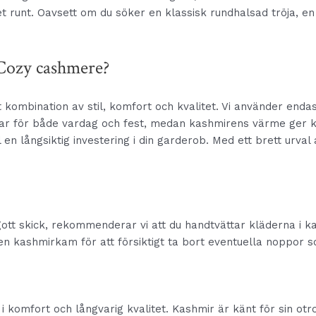
t runt. Oavsett om du söker en klassisk rundhalsad tröja, en
 Cozy cashmere?
mbination av stil, komfort och kvalitet. Vi använder endast d
sar för både vardag och fest, medan kashmirens värme ger ko
 en långsiktig investering i din garderob. Med ett brett urval
gott skick, rekommenderar vi att du handtvättar kläderna i ka
en kashmirkam för att försiktigt ta bort eventuella noppor 
å i komfort och långvarig kvalitet. Kashmir är känt för sin ot