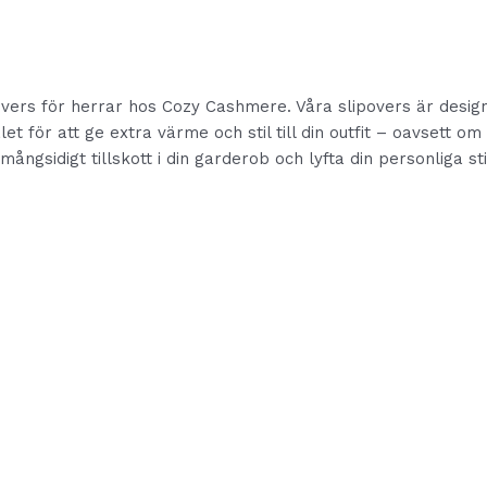
overs för herrar hos Cozy Cashmere. Våra slipovers är design
et för att ge extra värme och stil till din outfit – oavsett o
gsidigt tillskott i din garderob och lyfta din personliga stil