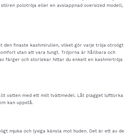
 stilren polotröja eller en avslappnad oversized modell,
en finaste kashmirullen, vilket gör varje tröja otroligt
mfort utan att vara tungt. Tröjorna är hållbara och
 av färger och storlekar hittar du enkelt en kashmirtröja
llt vatten med ett milt tvättmedel. Låt plagget lufttorka
som kan uppstå.
roligt mjuka och lyxiga känsla mot huden. Det är ett av de